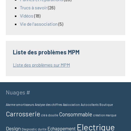
Trucs à savoir
(26)
Vidéos
(18)
Vie de l'association
(5)
Liste des problèmes MPM
Liste des problèmes sur MPM
Nuages #
Alarme
amortisseurs
Analyse des chiffres
Assiociation
Autocollants
Boutique
Carrosserie
Consommable
clé à douille
création marque
Electrique
Design
Echappement
Diagnostic
durite