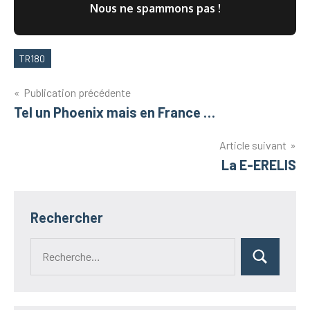
Nous ne spammons pas !
TR180
Étiquettes
Navigation
Publication précédente
Tel un Phoenix mais en France …
de
l’article
Article suivant
La E-ERELIS
Rechercher
Recherche
Rechercher
pour :