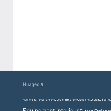
Nuages #
Alarme
amortisseurs
Analyse des chiffres
Assiociation
Autocollants
Boutiq
Equipement intérieur
Filtres
Freinag