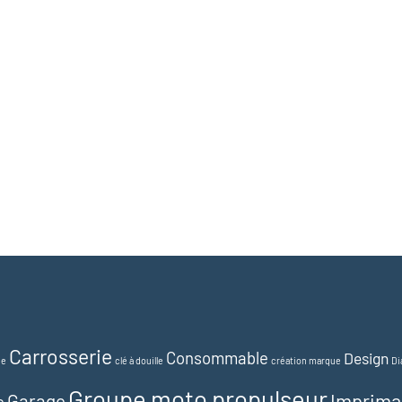
Carrosserie
Consommable
Design
ue
clé à douille
création marque
Di
Groupe moto propulseur
Imprima
Garage
e