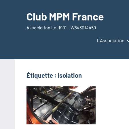
Aller
au
Club MPM France
contenu
Association Loi 1901 – W543014459
L’Association
Étiquette :
Isolation