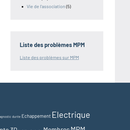
Vie de l'association
(5)
Liste des problèmes MPM
Liste des problèmes sur MPM
Electrique
Echappement
agnostic
durite
MPM
Membres
nte 3D