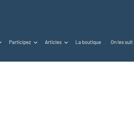
Participez
Articles
La boutique
On les suit