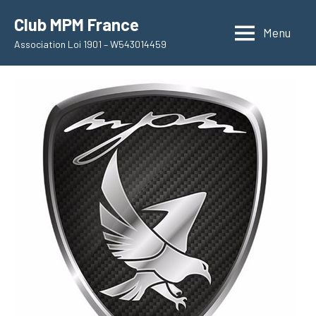
Aller
Club MPM France
au
Menu
Association Loi 1901 – W543014459
contenu