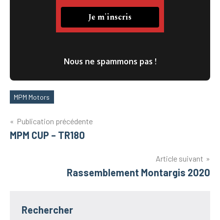
Nous ne spammons pas !
MPM Motors
Étiquettes
Navigation
Publication précédente
MPM CUP – TR180
de
l’article
Article suivant
Rassemblement Montargis 2020
Rechercher