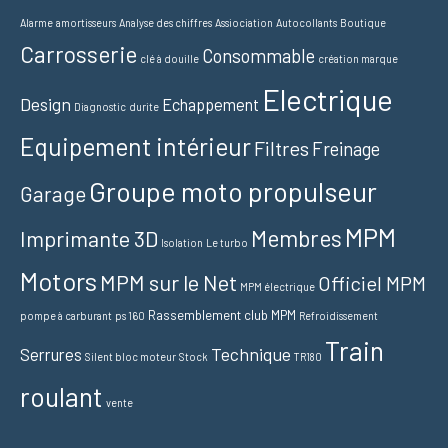
Alarme
amortisseurs
Analyse des chiffres
Assiociation
Autocollants
Boutique
Carrosserie
Consommable
clé à douille
création marque
Electrique
Design
Echappement
Diagnostic
durite
Equipement intérieur
Filtres
Freinage
Groupe moto propulseur
Garage
MPM
Membres
Imprimante 3D
Isolation
Le turbo
Motors
MPM sur le Net
Officiel MPM
MPM électrique
Rassemblement club MPM
pompe à carburant
ps 160
Refroidissement
Train
Technique
Serrures
Silent bloc moteur
Stock
TR180
roulant
vente