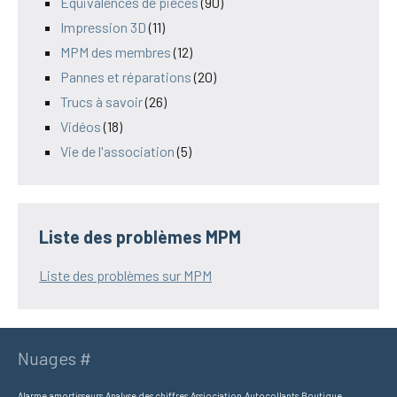
Équivalences de pièces
(90)
Impression 3D
(11)
MPM des membres
(12)
Pannes et réparations
(20)
Trucs à savoir
(26)
Vidéos
(18)
Vie de l'association
(5)
Liste des problèmes MPM
Liste des problèmes sur MPM
Nuages #
Alarme
amortisseurs
Analyse des chiffres
Assiociation
Autocollants
Boutique