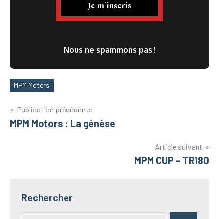
Nous ne spammons pas !
MPM Motors
Étiquettes
Navigation
Publication précédente
MPM Motors : La génèse
de
l’article
Article suivant
MPM CUP – TR180
Rechercher
Recherche