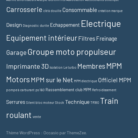
Carrosserie
Consommable
clé à douille
création marque
Electrique
Design
Echappement
Diagnostic
durite
Equipement intérieur
Filtres
Freinage
Groupe moto propulseur
Garage
MPM
Membres
Imprimante 3D
Isolation
Le turbo
Motors
MPM sur le Net
Officiel MPM
MPM électrique
Rassemblement club MPM
pompe à carburant
ps 160
Refroidissement
Train
Technique
Serrures
Silent bloc moteur
Stock
TR180
roulant
vente
Thème WordPress : Occasio par ThemeZee.