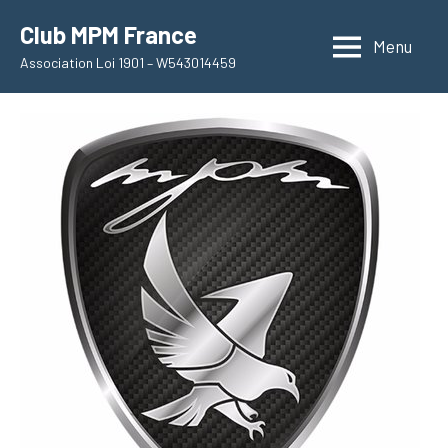
Aller
Club MPM France
au
Menu
Association Loi 1901 – W543014459
contenu