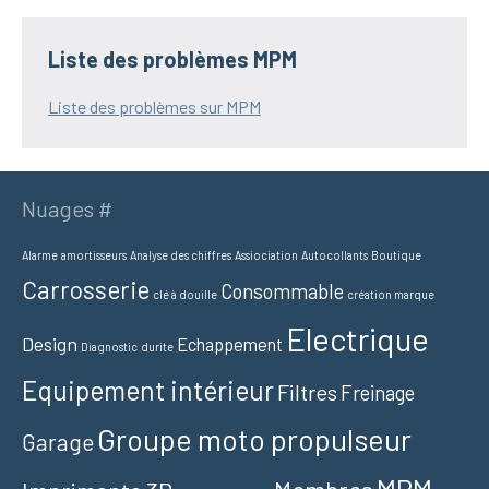
Liste des problèmes MPM
Liste des problèmes sur MPM
Nuages #
Alarme
amortisseurs
Analyse des chiffres
Assiociation
Autocollants
Boutique
Carrosserie
Consommable
clé à douille
création marque
Electrique
Design
Echappement
Diagnostic
durite
Equipement intérieur
Filtres
Freinage
Groupe moto propulseur
Garage
MPM