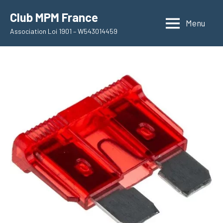
Aller
Club MPM France
au
Menu
Association Loi 1901 – W543014459
contenu