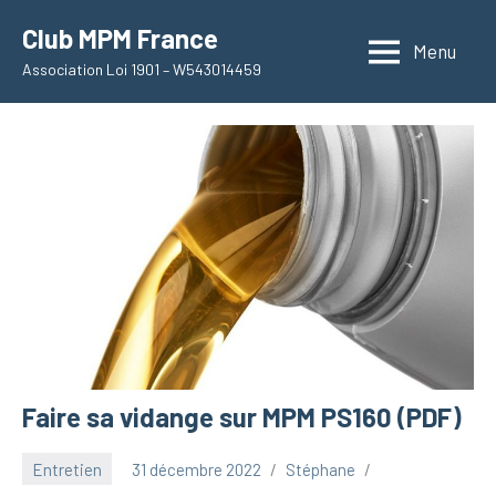
Aller
Club MPM France
au
Menu
Association Loi 1901 – W543014459
contenu
Faire sa vidange sur MPM PS160 (PDF)
Entretien
31 décembre 2022
Stéphane