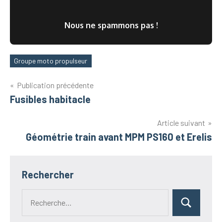
Nous ne spammons pas !
Groupe moto propulseur
Étiquettes
Navigation
Publication précédente
Fusibles habitacle
de
l’article
Article suivant
Géométrie train avant MPM PS160 et Erelis
Rechercher
Recherche
Rechercher
pour :