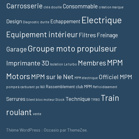
Carrosserie
Consommable
clé à douille
création marque
Electrique
Design
Echappement
Diagnostic
durite
Equipement intérieur
Filtres
Freinage
Groupe moto propulseur
Garage
MPM
Membres
Imprimante 3D
Isolation
Le turbo
Motors
MPM sur le Net
Officiel MPM
MPM électrique
Rassemblement club MPM
pompe à carburant
ps 160
Refroidissement
Train
Technique
Serrures
Silent bloc moteur
Stock
TR180
roulant
vente
Thème WordPress : Occasio par ThemeZee.