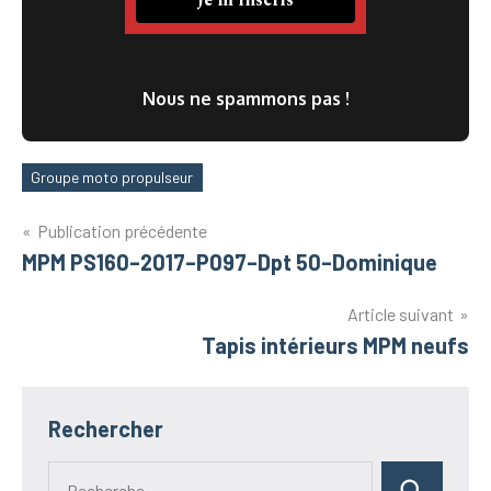
Nous ne spammons pas !
Groupe moto propulseur
Étiquettes
Navigation
Publication précédente
MPM PS160–2017–P097–Dpt 50–Dominique
de
l’article
Article suivant
Tapis intérieurs MPM neufs
Rechercher
Recherche