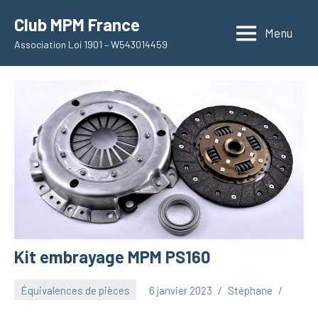
Aller
Club MPM France
au
Menu
Association Loi 1901 – W543014459
contenu
Kit embrayage MPM PS160
Équivalences de pièces
6 janvier 2023
Stéphane