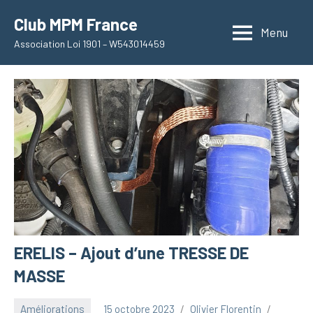
Aller
Club MPM France
au
Menu
Association Loi 1901 – W543014459
contenu
ERELIS – Ajout d’une TRESSE DE
MASSE
Améliorations
15 octobre 2023
Olivier Florentin