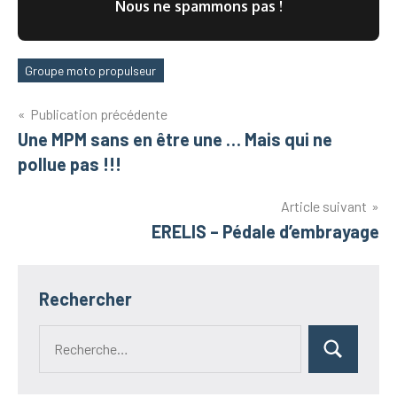
Nous ne spammons pas !
Groupe moto propulseur
Étiquettes
Navigation
Publication précédente
Une MPM sans en être une … Mais qui ne
de
pollue pas !!!
l’article
Article suivant
ERELIS – Pédale d’embrayage
Rechercher
Recherche
Rechercher
pour :