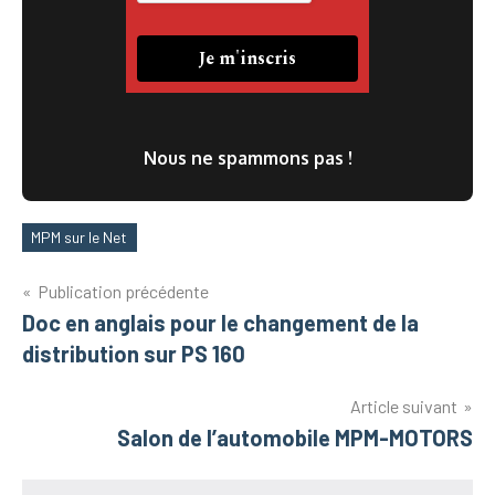
Nous ne spammons pas !
MPM sur le Net
Étiquettes
Navigation
Publication précédente
Doc en anglais pour le changement de la
de
distribution sur PS 160
l’article
Article suivant
Salon de l’automobile MPM-MOTORS