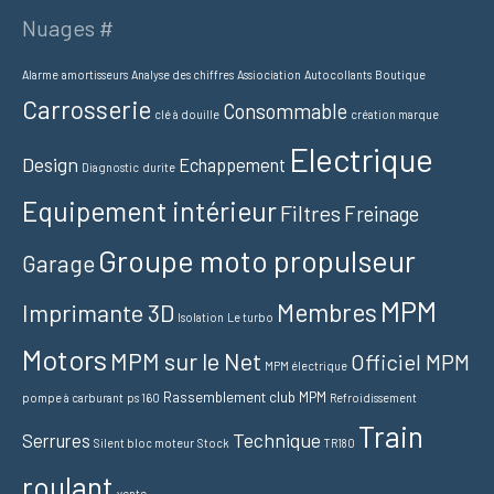
Nuages #
Alarme
amortisseurs
Analyse des chiffres
Assiociation
Autocollants
Boutique
Carrosserie
Consommable
clé à douille
création marque
Electrique
Design
Echappement
Diagnostic
durite
Equipement intérieur
Filtres
Freinage
Groupe moto propulseur
Garage
MPM
Membres
Imprimante 3D
Isolation
Le turbo
Motors
MPM sur le Net
Officiel MPM
MPM électrique
Rassemblement club MPM
pompe à carburant
ps 160
Refroidissement
Train
Technique
Serrures
Silent bloc moteur
Stock
TR180
roulant
vente