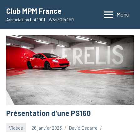
Aller
Club MPM France
au
Menu
Association Loi 1901 – W543014459
contenu
Présentation d’une PS160
Vidéos
26 janvier 2023
David Escarre