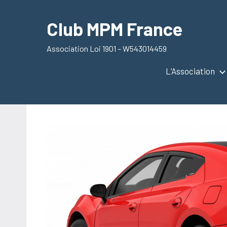
Aller
au
Club MPM France
contenu
Association Loi 1901 – W543014459
L’Association