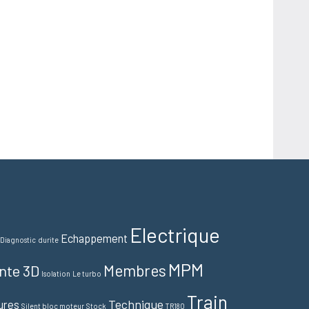
Electrique
Echappement
Diagnostic
durite
MPM
Membres
nte 3D
Isolation
Le turbo
Train
Technique
ures
Silent bloc moteur
Stock
TR180