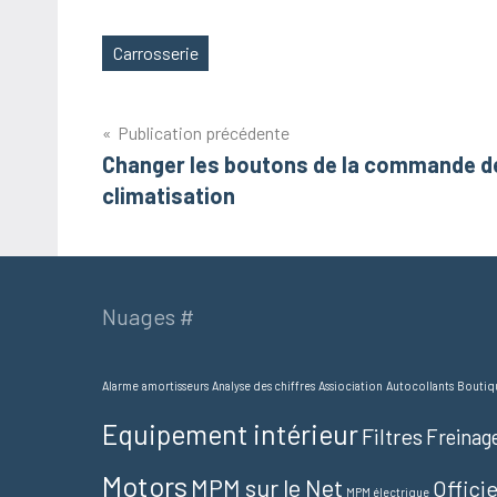
Carrosserie
Étiquettes
Navigation
Publication précédente
Changer les boutons de la commande d
de
climatisation
l’article
Nuages #
Alarme
amortisseurs
Analyse des chiffres
Assiociation
Autocollants
Boutiq
Equipement intérieur
Filtres
Freinag
Motors
MPM sur le Net
Offici
MPM électrique