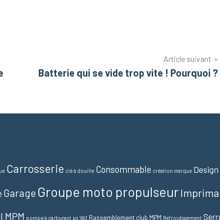
Article suivant
e
Batterie qui se vide trop vite ! Pourquoi ?
Carrosserie
Consommable
Design
ue
clé à douille
création marque
Groupe moto propulseur
Imprima
Garage
e
el MPM
Serr
Rassemblement club MPM
pompe à carburant
ps 160
Refroidissement