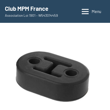
Aller
Club MPM France
au
Menu
Association Loi 1901 – W543014459
contenu