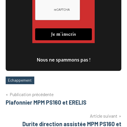
Nous ne spammons pas !
Echappement
Étiquettes
Navigation
Publication précédente
Plafonnier MPM PS160 et ERELIS
de
l’article
Article suivant
Durite direction assistée MPM PS160 et