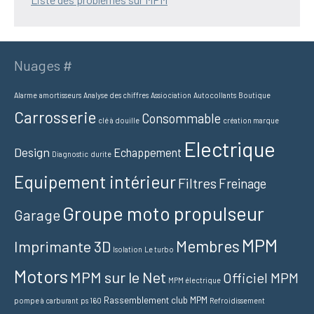
Nuages #
Alarme
amortisseurs
Analyse des chiffres
Assiociation
Autocollants
Boutique
Carrosserie
Consommable
clé à douille
création marque
Electrique
Design
Echappement
Diagnostic
durite
Equipement intérieur
Filtres
Freinage
Groupe moto propulseur
Garage
MPM
Membres
Imprimante 3D
Isolation
Le turbo
Motors
MPM sur le Net
Officiel MPM
MPM électrique
Rassemblement club MPM
pompe à carburant
ps 160
Refroidissement