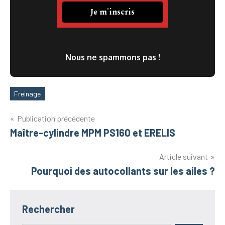
Nous ne spammons pas !
Freinage
Étiquettes
Navigation
Publication précédente
Maître-cylindre MPM PS160 et ERELIS
de
l’article
Article suivant
Pourquoi des autocollants sur les ailes ?
Rechercher