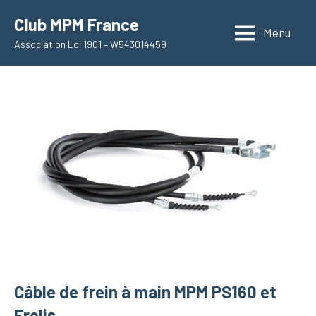
Aller
Club MPM France
au
Menu
Association Loi 1901 – W543014459
contenu
Câble de frein à main MPM PS160 et
Erelis