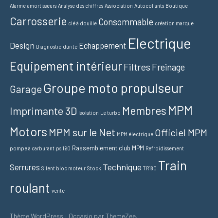
Alarme
amortisseurs
Analyse des chiffres
Assiociation
Autocollants
Boutique
Carrosserie
Consommable
clé à douille
création marque
Electrique
Design
Echappement
Diagnostic
durite
Equipement intérieur
Filtres
Freinage
Groupe moto propulseur
Garage
MPM
Membres
Imprimante 3D
Isolation
Le turbo
Motors
MPM sur le Net
Officiel MPM
MPM électrique
Rassemblement club MPM
pompe à carburant
ps 160
Refroidissement
Train
Technique
Serrures
Silent bloc moteur
Stock
TR180
roulant
vente
Thème WordPress : Occasio par ThemeZee.