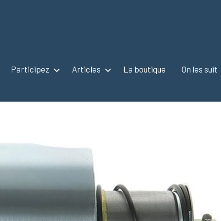
Participez
Articles
La boutique
On les suit