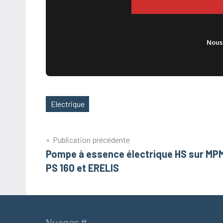
Nous
Electrique
Étiquettes
Navigation
Publication précédente
Pompe à essence électrique HS sur MP
de
PS 160 et ERELIS
l’article
Nuages #