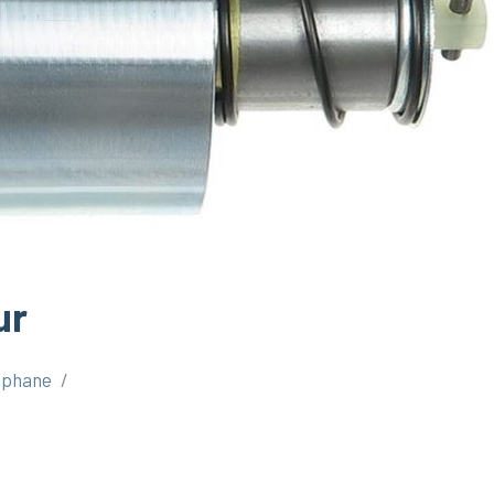
ur
éphane