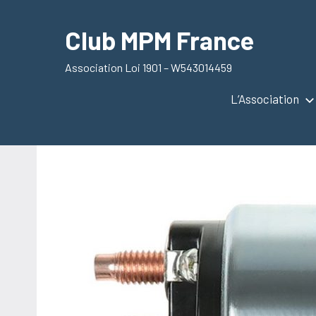
Aller
au
Club MPM France
contenu
Association Loi 1901 – W543014459
L’Association