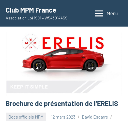
Aller
Club MPM France
au
Menu
Association Loi 1901 – W543014459
contenu
Brochure de présentation de l’ERELIS
Docs officiels MPM
12 mars 2023
David Escarre