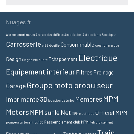
Nuages #
Alarme
amortisseurs
Analyse des chiffres
Assiociation
Autocollants
Boutique
Carrosserie
Consommable
clé à douille
création marque
Electrique
Design
Echappement
Diagnostic
durite
Equipement intérieur
Filtres
Freinage
Groupe moto propulseur
Garage
MPM
Membres
Imprimante 3D
Isolation
Le turbo
Motors
MPM sur le Net
Officiel MPM
MPM électrique
Rassemblement club MPM
pompe à carburant
ps 160
Refroidissement
Train
Technique
Serrures