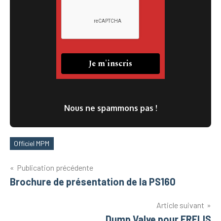
Nous ne spammons pas !
Officiel MPM
Étiquettes
Navigation
Publication précédente
Brochure de présentation de la PS160
de
l’article
Article suivant
Dump Valve pour ERELIS