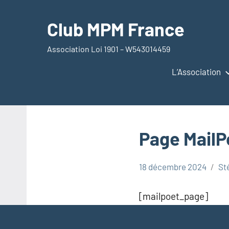
Aller
au
Club MPM France
contenu
Association Loi 1901 – W543014459
L’Association
Page MailP
18 décembre 2024
St
[mailpoet_page]