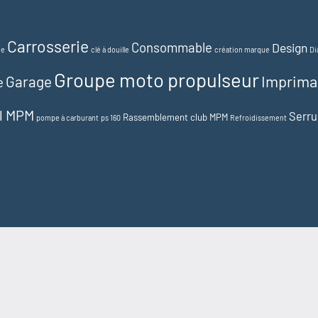
Carrosserie
Consommable
Design
ue
clé à douille
création marque
Di
Groupe moto propulseur
Imprima
Garage
e
el MPM
Serru
Rassemblement club MPM
pompe à carburant
ps 160
Refroidissement