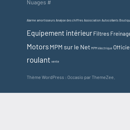
Nuages #
Alarme
amortisseurs
Analyse des chiffres
Assiociation
Autocollants
Boutiq
Equipement intérieur
Filtres
Freinag
Motors
MPM sur le Net
Offici
MPM électrique
roulant
vente
Thème WordPress : Occasio par ThemeZee.