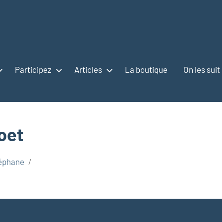
Participez
Articles
La boutique
On les suit
oet
éphane