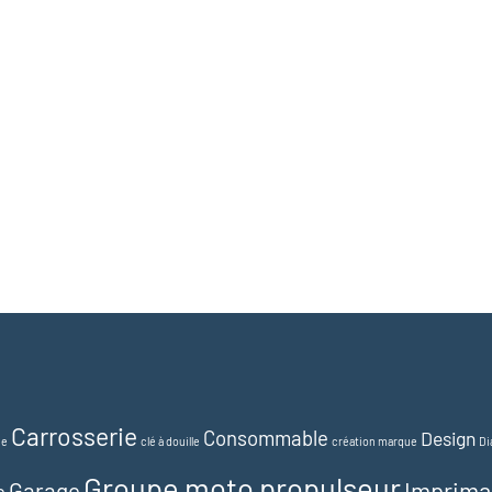
Carrosserie
Consommable
Design
ue
clé à douille
création marque
Di
Groupe moto propulseur
Imprima
Garage
e