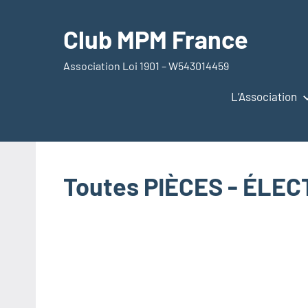
Aller
au
Club MPM France
contenu
Association Loi 1901 – W543014459
L’Association
Toutes PIÈCES - ÉLE