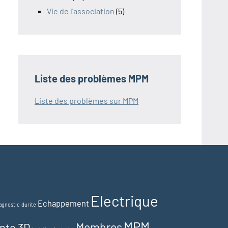
Vie de l'association
(5)
Liste des problèmes MPM
Liste des problèmes sur MPM
Electrique
Echappement
agnostic
durite
MPM
Membres
nte 3D