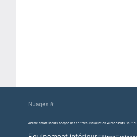
Nuages #
Alarme
amortisseurs
Analyse des chiffres
Assiociation
Autocollants
Boutiq
Equipement intérieur
Filtres
Freinag