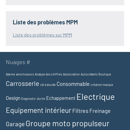
Liste des problèmes MPM
Liste des problèmes sur MPM
Nuages #
Alarme
amortisseurs
Analyse des chiffres
Assiociation
Autocollants
Boutique
Carrosserie
Consommable
clé à douille
création marque
Electrique
Design
Echappement
Diagnostic
durite
Equipement intérieur
Filtres
Freinage
Groupe moto propulseur
Garage