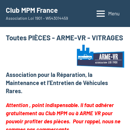
Aller
Club MPM France
au
Menu
Association Loi 1901 – W543014459
contenu
Toutes PIÈCES - ARME-VR - VITRAGES
Association pour la Réparation, la
Maintenance et l’Entretien de Véhicules
Rares.
Attention , point indispensable. Il faut adhérer
gratuitement au Club MPM ou à ARME VR pour
pouvoir profiter des pièces. Pour rappel, nous ne
sommes pas commerçants.