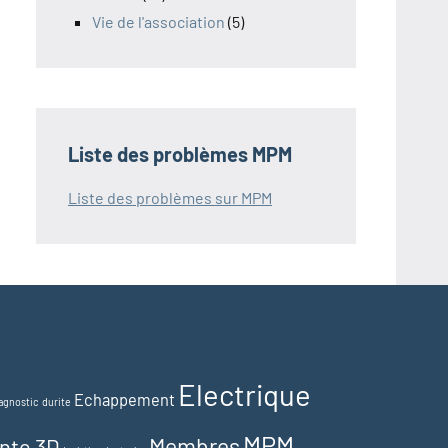
Vie de l'association
(5)
Liste des problèmes MPM
Liste des problèmes sur MPM
Electrique
Echappement
agnostic
durite
MPM
Membres
nte 3D