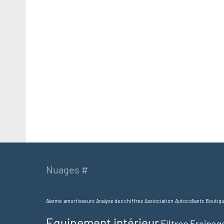
Nuages #
Alarme
amortisseurs
Analyse des chiffres
Assiociation
Autocollants
Boutiq
Equipement intérieur
Filtres
Freinag