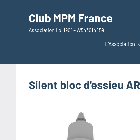
Aller
au
Club MPM France
contenu
Association Loi 1901 – W543014459
L’Association
Silent bloc d'essieu A