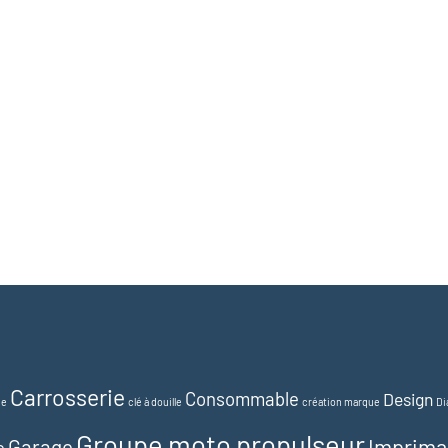
Carrosserie
Consommable
Design
ue
clé à douille
création marque
Di
Groupe moto propulseur
Imprima
Garage
e