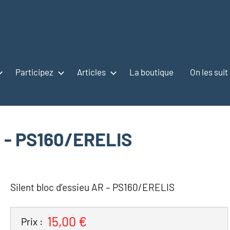
Participez
Articles
La boutique
On les suit
R - PS160/ERELIS
Silent bloc d’essieu AR – PS160/ERELIS
15,00 €
Prix :