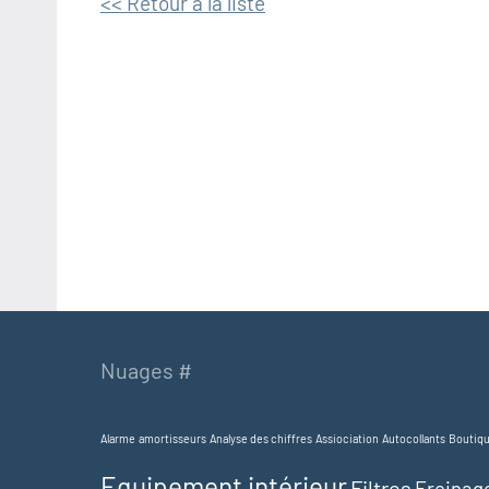
<< Retour à la liste
Nuages #
Alarme
amortisseurs
Analyse des chiffres
Assiociation
Autocollants
Boutiq
Equipement intérieur
Filtres
Freinag