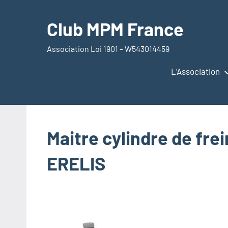
Aller
au
Club MPM France
contenu
Association Loi 1901 – W543014459
L’Association
Maitre cylindre de fre
ERELIS