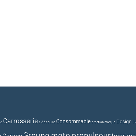
Carrosserie
Consommable
Design
ue
clé à douille
création marque
Di
Groupe moto propulseur
Imprima
Garage
e