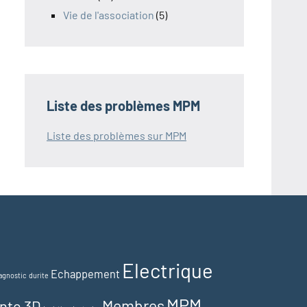
Vie de l'association
(5)
Liste des problèmes MPM
Liste des problèmes sur MPM
Electrique
Echappement
agnostic
durite
MPM
Membres
nte 3D