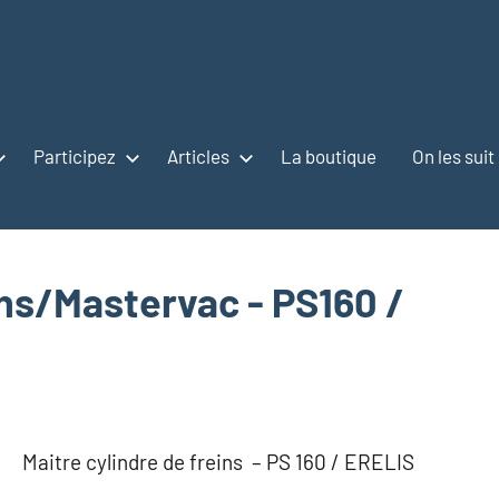
Participez
Articles
La boutique
On les suit
ins/Mastervac - PS160 /
Maitre cylindre de freins – PS 160 / ERELIS