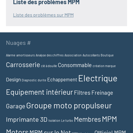
Liste des problèmes MPM
Liste des problèmes sur MPM
Nuages #
Alarme
amortisseurs
Analyse des chiffres
Assiociation
Autocollants
Boutique
Carrosserie
Consommable
clé à douille
création marque
Electrique
Design
Echappement
Diagnostic
durite
Equipement intérieur
Filtres
Freinage
Groupe moto propulseur
Garage
MPM
Membres
Imprimante 3D
Isolation
Le turbo
Motors
MPM sur le Net
Officiel MPM