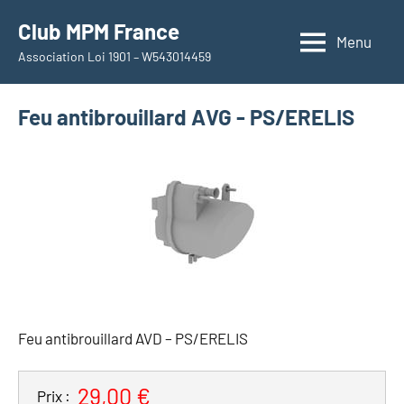
Aller
Club MPM France
au
Menu
Association Loi 1901 – W543014459
contenu
Feu antibrouillard AVG - PS/ERELIS
Feu antibrouillard AVD – PS/ERELIS
29,00 €
Prix :