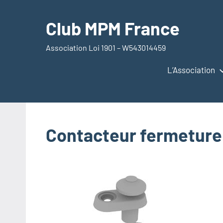
Aller
au
Club MPM France
contenu
Association Loi 1901 – W543014459
L’Association
Contacteur fermeture