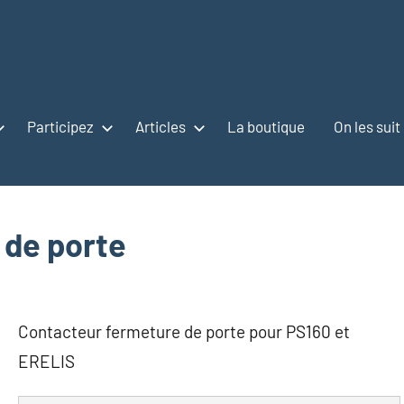
Participez
Articles
La boutique
On les suit
 de porte
Contacteur fermeture de porte pour PS160 et
ERELIS