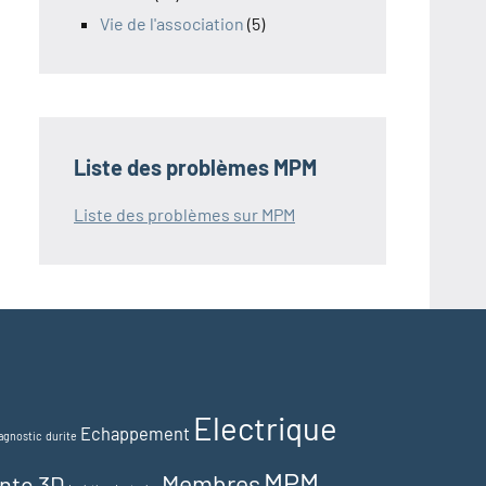
Vie de l'association
(5)
Liste des problèmes MPM
Liste des problèmes sur MPM
Electrique
Echappement
agnostic
durite
MPM
Membres
nte 3D