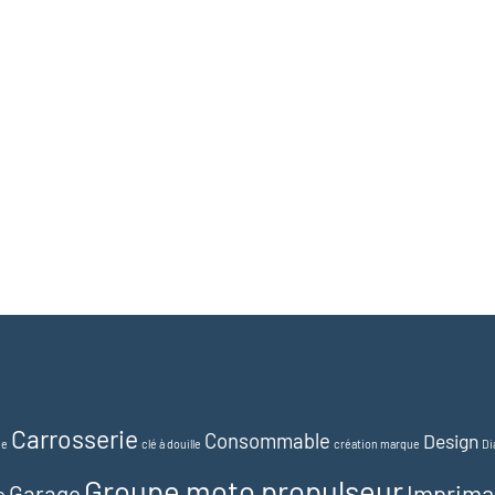
Carrosserie
Consommable
Design
ue
clé à douille
création marque
Di
Groupe moto propulseur
Imprima
Garage
e