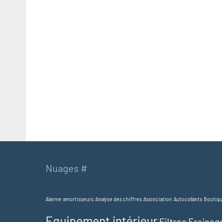
Nuages #
Alarme
amortisseurs
Analyse des chiffres
Assiociation
Autocollants
Boutiq
Equipement intérieur
Filtres
Freinag