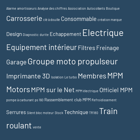
Alarme
amortisseurs
Analyse des chiffres
Assiociation
Autocollants
Boutique
Carrosserie
Consommable
clé à douille
création marque
Electrique
Design
Echappement
Diagnostic
durite
Equipement intérieur
Filtres
Freinage
Groupe moto propulseur
Garage
MPM
Membres
Imprimante 3D
Isolation
Le turbo
Motors
MPM sur le Net
Officiel MPM
MPM électrique
Rassemblement club MPM
pompe à carburant
ps 160
Refroidissement
Train
Technique
Serrures
Silent bloc moteur
Stock
TR180
roulant
vente