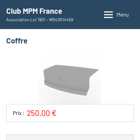
Aller
Club MPM France
au
Menu
Association Loi 1901 – W543014459
contenu
Coffre
250,00 €
Prix :