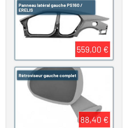
Panneau latéral gauche PS160 /
ERELIS
559,00 €
Rétroviseur gauche complet
88,40 €